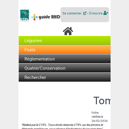
Se connecter
-
S'inscrire
Légumes
Fruits
Réglementation
Qualité/Conservation
Rechercher
Tomate
Fiche
vérifiée le
26/02/2026
"Réalisé par le CTIFL. Tous droits réservés CTIFL sur les photos et
éléments graphiques, sous réserve d'indications de sources tiers"